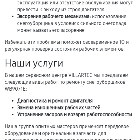
эксплуатация или отсутствие обслуживания могут
привести к выходу из строя двигателя.
Когда гарантия не действует
Засорение рабочего механизма:
использование
снегоуборщика в условиях сильного снегопада
Нарушение правил эксплуатации,
может вызвать его засорение.
механические повреждения, попадание влаги,
Избежать эти проблемы поможет своевременное ТО и
перегрев, коррозия.
регулярная проверка состояния рабочих элементов.
Самостоятельный ремонт или вмешательство
Наши услуги
третьих лиц.
Естественный износ деталей, если иное не
В нашем сервисном центре VILLARTEC мы предлагаем
предусмотрено отдельно.
следующие виды работ по ремонту снегоуборщиков
WB9071E:
Обращение после окончания гарантийного
срока.
Диагностика и ремонт двигателя
Замена изношенных рабочих частей
Программные сбои, если это не указано в
Устранение засоров и возврат работоспособности
отдельных условиях.
Наша группа опытных мастеров применяет передовое
оборудование и оригинальные запчасти для