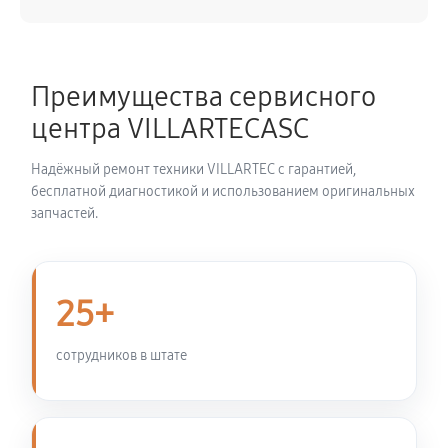
Демонтаж-монтаж двигателя
2160 руб
60 минут
Преимущества сервисного
Ремонт сцепления снегоуборщика VILLARTEC
центра VILLARTECASC
WB9071E
720 руб
60 минут
Надёжный ремонт техники VILLARTEC с гарантией,
бесплатной диагностикой и использованием оригинальных
Установка комплекта прокладок двигателя
запчастей.
3150 руб
60 минут
Замена прокладки в области двигателя и редуктора
25+
2250 руб
60 минут
сотрудников в штате
Натяжка тросов снегоуборщика VILLARTEC
WB9071E
630 руб
60 минут