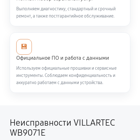
Выполняем диагностику, стандартный и срочный
Смазка осей привода снегоуборщика VILLARTEC
ремонт, а также постгарантийное обслуживание.
WB9071E
1260 руб
60 минут
💾
Замена сцепления снегоуборщика VILLARTEC
WB9071E
Официальное ПО и работа с данными
990 руб
60 минут
Используем официальные прошивки и сервисные
инструменты. Соблюдаем конфиденциальность и
Замена подшипника колеса
аккуратно работаем с данными устройства.
810 руб
60 минут
Замена маховика снегоуборщика VILLARTEC
WB9071E
Неисправности VILLARTEC
950 руб
60 минут
WB9071E