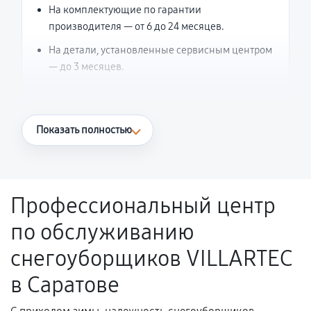
На комплектующие по гарантии
производителя — от 6 до 24 месяцев.
На детали, установленные сервисным центром
— до 3 месяцев.
Что считается гарантийным случаем
Показать полностью
Повторное возникновение неисправности,
напрямую связанной с выполненным
ремонтом.
Профессиональный центр
Поломка установленной детали при
по обслуживанию
нормальной эксплуатации в течение
гарантийного срока.
снегоуборщиков VILLARTEC
Несоответствие комплектующей заявленным
в Саратове
техническим характеристикам.