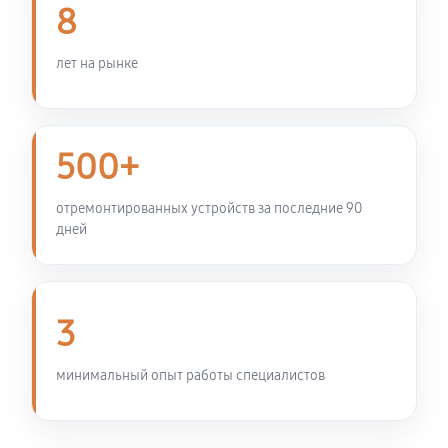
8
Чистка топливной системы
950 руб
60 минут
лет на рынке
Чистка бака снегоуборщика VILLARTEC WB9071E
680 руб
60 минут
500+
Чистка карбюратора снегоуборщика VILLARTEC
отремонтированных устройств за последние 90
WB9071E
дней
700 руб
60 минут
Замена/Pемонт шнека снегоуборщика VILLARTEC
3
WB9071E
1420 руб
60 минут
минимальный опыт работы специалистов
Замена/Pемонт топливопровода
810 руб
60 минут