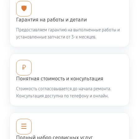
Смазка втулок снегоуборщика VILLARTEC WB9071E
🛡️
540 руб
60 минут
Гарантия на работы и детали
Чистка снегоуборщика
Предоставляем гарантию на выполненные работы и
540 руб
60 минут
установленные запчасти от 3-х месяцев.
Замена цепи привода хода
1220 руб
60 минут
₽
Замена шкива привода хода
Понятная стоимость и консультация
1040 руб
60 минут
Стоимость согласовывается до начала ремонта.
Консультация доступна по телефону и онлайн.
Замена (установка) срезного болта
590 руб
60 минут
☰
Замена корпуса шнека
Полный набор сервисных услуг
1490 руб
60 минут