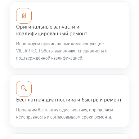
Ремонт топливных мембран
📄
1350 руб
60 минут
Оригинальные запчасти и
квалифицированный ремонт
Замена/Pемонт стартера
Используем оригинальные комплектующие
650 руб
60 минут
VILLARTEC. Работы выполняют специалисты с
подтверждённой квалификацией.
Замена расходных материалов карбюратора
900 руб
60 минут
🔍
Замена шины на колесном диске
Бесплатная диагностика и быстрый ремонт
900 руб
60 минут
Проводим бесплатную диагностику, определяем
Замена ремней снегоуборщика VILLARTEC WB9071E
неисправность и согласовываем сроки ремонта.
990 руб
60 минут