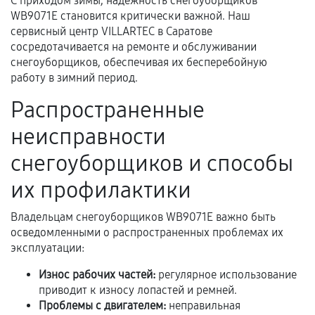
С приходом зимы, надежность снегоуборщиков
WB9071E становится критически важной. Наш
Документы для подтверждения
сервисный центр VILLARTEC в Саратове
гарантии
сосредотачивается на ремонте и обслуживании
снегоуборщиков, обеспечивая их бесперебойную
Гарантийный талон.
работу в зимний период.
Акт выполненных работ с датой, перечнем
Распространенные
услуг и сроком гарантии.
неисправности
Документы на установленные комплектующие
снегоуборщиков и способы
и кассовый чек.
их профилактики
Расширенная гарантия
Владельцам снегоуборщиков WB9071E важно быть
осведомленными о распространенных проблемах их
В некоторых случаях возможно оформление
эксплуатации:
расширенной гарантии. Стоимость, сроки и
Износ рабочих частей:
регулярное использование
условия продления согласовываются отдельно и
приводит к износу лопастей и ремней.
фиксируются в документах.
Проблемы с двигателем:
неправильная