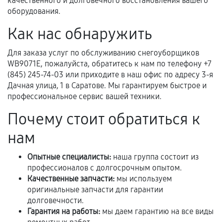
качественного и долговечного восстановления вашего
Если комплектующие куплены
оборудования.
самостоятельно
Как нас обнаружить
Гарантия на выполненные работы может
сохраняться полностью или частично, если
Для заказа услуг по обслуживанию снегоуборщиков
соблюдены следующие условия:
WB9071E, пожалуйста, обратитесь к нам по телефону +7
Предоставленные детали подходят по
(845) 245-74-03 или приходите в наш офис по адресу 3-я
Дачная улица, 1 в Саратове. Мы гарантируем быстрое и
техническим параметрам и не имеют внешних
профессиональное сервис вашей техники.
дефектов.
Почему стоит обратиться к
Установка была выполнена нашим сервисным
центром.
нам
При этом гарантия на сами комплектующие
остается на стороне производителя или
Опытные специалисты:
наша группа состоит из
продавца. За качество сторонних деталей
профессионалов с долгосрочным опытом.
сервисный центр ответственности не несет.
Качественные запчасти:
мы используем
оригинальные запчасти для гарантии
долговечности.
Гарантия на работы:
мы даем гарантию на все виды