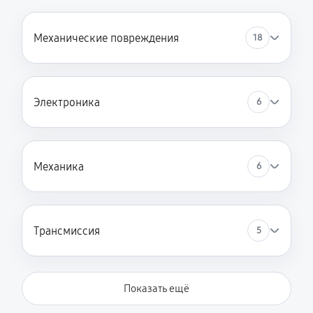
Замена кронштейна трансмиссии
1220 руб
60 минут
Механические повреждения
18
Ремонт втулок колес снегоуборщика VILLARTEC
WB9071E
2250 руб
60 минут
Электроника
6
Ремонт фрикционного диска
1620 руб
60 минут
Механика
6
Ремонт троса газа снегоуборщика VILLARTEC
WB9071E
Трансмиссия
5
680 руб
60 минут
Ремонт редуктора снегоуборщика VILLARTEC
WB9071E
Показать ещё
2190 руб
60 минут