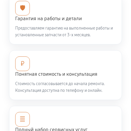
🛡️
Чистка снегоуборщика
Гарантия на работы и детали
540 руб
60 минут
Предоставляем гарантию на выполненные работы и
Замена цепи привода хода
установленные запчасти от 3-х месяцев.
1220 руб
60 минут
Замена шкива привода хода
₽
1040 руб
60 минут
Понятная стоимость и консультация
Замена (установка) срезного болта
Стоимость согласовывается до начала ремонта.
Консультация доступна по телефону и онлайн.
590 руб
60 минут
Замена корпуса шнека
1490 руб
60 минут
☰
Полный набор сервисных услуг