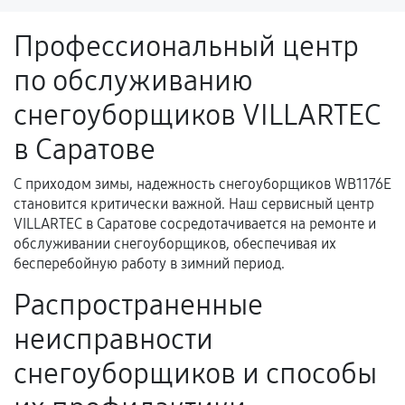
ремонтом.
Профессиональный центр
Поломка установленной детали при
по обслуживанию
нормальной эксплуатации в течение
гарантийного срока.
снегоуборщиков VILLARTEC
Несоответствие комплектующей заявленным
в Саратове
техническим характеристикам.
С приходом зимы, надежность снегоуборщиков WB1176E
становится критически важной. Наш сервисный центр
Документы для подтверждения
VILLARTEC в Саратове сосредотачивается на ремонте и
гарантии
обслуживании снегоуборщиков, обеспечивая их
бесперебойную работу в зимний период.
Гарантийный талон.
Распространенные
Акт выполненных работ с датой, перечнем
неисправности
услуг и сроком гарантии.
Документы на установленные комплектующие
снегоуборщиков и способы
и кассовый чек.