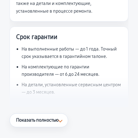
также на детали и комплектующие,
установленные в процессе ремонта.
Срок гарантии
На выполненные работы — до 1 года. Точный
срок указывается в гарантийном талоне.
На комплектующие по гарантии
производителя — от 6 до 24 месяцев.
На детали, установленные сервисным центром
— до 3 месяцев.
Что считается гарантийным случаем
Показать полностью
Повторное возникновение неисправности,
напрямую связанной с выполненным