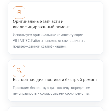
1350 руб
60 минут
📄
Замена/Pемонт стартера
Оригинальные запчасти и
650 руб
60 минут
квалифицированный ремонт
Используем оригинальные комплектующие
Замена расходных материалов карбюратора
VILLARTEC. Работы выполняют специалисты с
подтверждённой квалификацией.
900 руб
60 минут
Замена шины на колесном диске
900 руб
60 минут
🔍
Бесплатная диагностика и быстрый ремонт
Замена ремней снегоуборщика VILLARTEC WB1176E
990 руб
60 минут
Проводим бесплатную диагностику, определяем
неисправность и согласовываем сроки ремонта.
Смазка втулок снегоуборщика VILLARTEC WB1176E
540 руб
60 минут