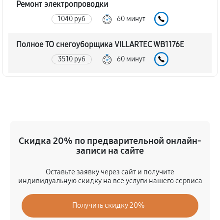
Ремонт электропроводки
1040 руб
60 минут
Полное ТО снегоуборщика VILLARTEC WB1176E
3510 руб
60 минут
Ремонт привода снегоуборщика VILLARTEC
WB1176E
1130 руб
60 минут
Регулировка зазоров клапанов
Скидка 20% по предварительной онлайн-
записи на сайте
720 руб
60 минут
Оставьте заявку через сайт и получите
Замена свечей зажигания
индивидуальную скидку на все услуги нашего сервиса
740 руб
60 минут
Получить скидку 20%
Демонтаж-монтаж двигателя