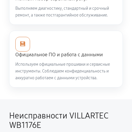
Смазка осей привода снегоуборщика VILLARTEC
WB1176E
Выполняем диагностику, стандартный и срочный
ремонт, а также постгарантийное обслуживание.
1260 руб
60 минут
Замена сцепления снегоуборщика VILLARTEC
WB1176E
💾
990 руб
60 минут
Официальное ПО и работа с данными
Замена подшипника колеса
Используем официальные прошивки и сервисные
инструменты. Соблюдаем конфиденциальность и
810 руб
60 минут
аккуратно работаем с данными устройства.
Замена маховика снегоуборщика VILLARTEC
WB1176E
950 руб
60 минут
Неисправности VILLARTEC
Замена кронштейна трансмиссии
WB1176E
1220 руб
60 минут