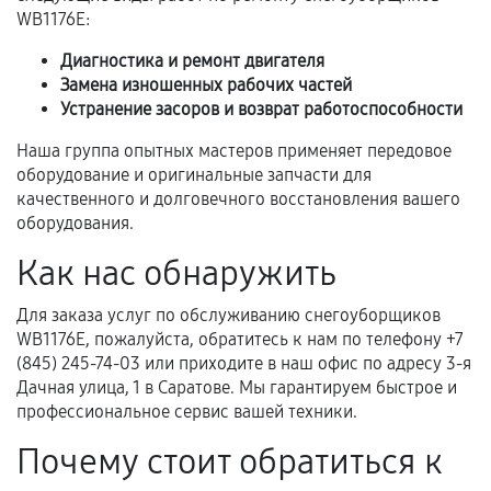
предусмотрено отдельно.
WB1176E:
Обращение после окончания гарантийного
Диагностика и ремонт двигателя
срока.
Замена изношенных рабочих частей
Устранение засоров и возврат работоспособности
Программные сбои, если это не указано в
отдельных условиях.
Наша группа опытных мастеров применяет передовое
оборудование и оригинальные запчасти для
качественного и долговечного восстановления вашего
оборудования.
Если комплектующие куплены
самостоятельно
Как нас обнаружить
Гарантия на выполненные работы может
Для заказа услуг по обслуживанию снегоуборщиков
сохраняться полностью или частично, если
WB1176E, пожалуйста, обратитесь к нам по телефону +7
соблюдены следующие условия:
(845) 245-74-03 или приходите в наш офис по адресу 3-я
Предоставленные детали подходят по
Дачная улица, 1 в Саратове. Мы гарантируем быстрое и
профессиональное сервис вашей техники.
техническим параметрам и не имеют внешних
дефектов.
Почему стоит обратиться к
Установка была выполнена нашим сервисным