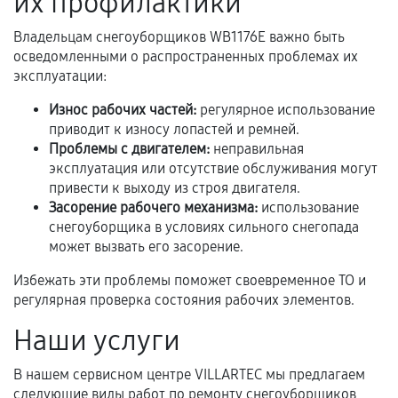
их профилактики
Владельцам снегоуборщиков WB1176E важно быть
Расширенная гарантия
осведомленными о распространенных проблемах их
эксплуатации:
В некоторых случаях возможно оформление
Износ рабочих частей:
регулярное использование
расширенной гарантии. Стоимость, сроки и
приводит к износу лопастей и ремней.
условия продления согласовываются отдельно и
Проблемы с двигателем:
неправильная
фиксируются в документах.
эксплуатация или отсутствие обслуживания могут
привести к выходу из строя двигателя.
Засорение рабочего механизма:
использование
Когда гарантия не действует
снегоуборщика в условиях сильного снегопада
может вызвать его засорение.
Нарушение правил эксплуатации,
Избежать эти проблемы поможет своевременное ТО и
механические повреждения, попадание влаги,
регулярная проверка состояния рабочих элементов.
перегрев, коррозия.
Наши услуги
Самостоятельный ремонт или вмешательство
третьих лиц.
В нашем сервисном центре VILLARTEC мы предлагаем
Естественный износ деталей, если иное не
следующие виды работ по ремонту снегоуборщиков