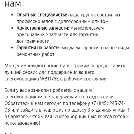
нам
центром.
При этом гарантия на сами комплектующие
Опытные специалисты:
наша группа состоит из
остается на стороне производителя или
профессионалов с долгосрочным опытом.
продавца. За качество сторонних деталей
Качественные запчасти:
мы используем
сервисный центр ответственности не несет.
оригинальные запчасти для гарантии
долговечности.
Гарантия на работы:
мы даем гарантию на все виды
ремонтных работ.
Мы ценим каждого клиента и стремимся предоставить
лучший сервис для поддержания вашего
снегоуборщика WB1176E в рабочем состоянии.
Если у вас возникли проблемы с вашим
снегоуборщиком, не задерживайте поход в сервис.
Обратитесь к нам сегодня по телефону +7 (845) 245-74-
03 или зайдите в наш офис по адресу 3-я Дачная улица, 1
в Саратове, чтобы ваш снегоуборщик был всегда готов к
использованию!