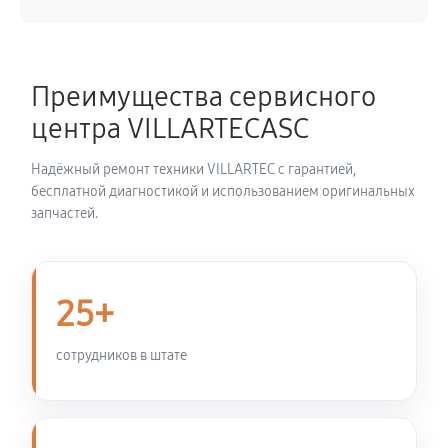
2160 руб
60 минут
Ремонт сцепления снегоуборщика VILLARTEC
Преимущества сервисного
WB1176E
центра VILLARTECASC
720 руб
60 минут
Надёжный ремонт техники VILLARTEC с гарантией,
Установка комплекта прокладок двигателя
бесплатной диагностикой и использованием оригинальных
запчастей.
3150 руб
60 минут
Замена прокладки в области двигателя и редуктора
2250 руб
60 минут
25+
Натяжка тросов снегоуборщика VILLARTEC WB1176E
сотрудников в штате
630 руб
60 минут
Чистка топливной системы