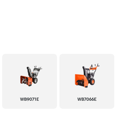
WB9071E
WB7066E