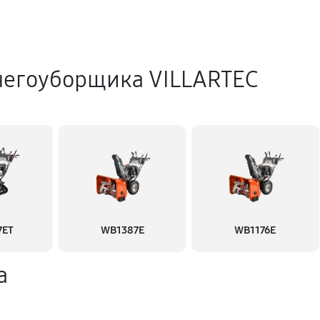
негоуборщика VILLARTEC
7ET
WB1387E
WB1176E
а