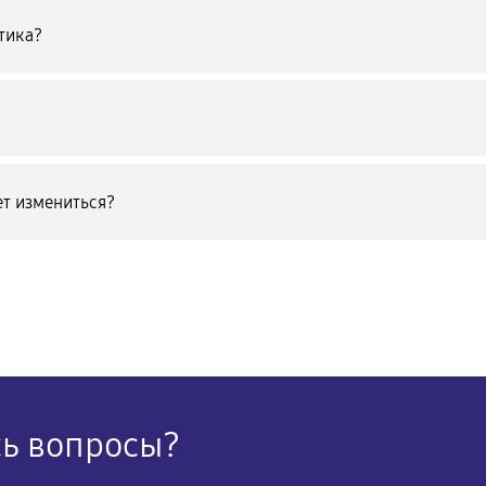
тика?
т измениться?
сь вопросы?