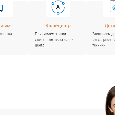
тавка
Колл-центр
Дог
оставка
Принимаем заявки
Заключаем д
сделанные через колл-
регулярное Т
центр
техники