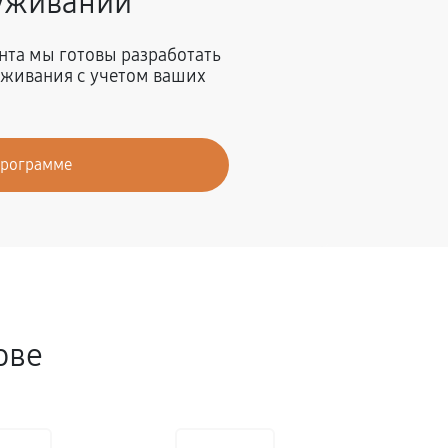
луживании
нта мы готовы разработать
живания с учетом ваших
программе
ове