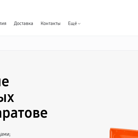
Гарантия д
тия
Доставка
Контакты
Ещё
ие
ых
аратове
цами;